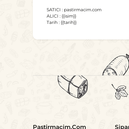
SATICI : pastirmacim.com
ALICI : {{isim}}
Tarih : {{tarih}}
Pastirmacim.Com
Sipa