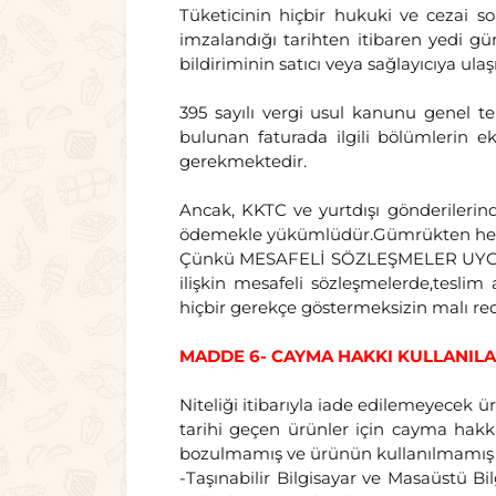
Tüketicinin hiçbir hukuki ve cezai s
imzalandığı tarihten itibaren yedi 
bildiriminin satıcı veya sağlayıcıya ul
395 sayılı vergi usul kanunu genel t
bulunan faturada ilgili bölümlerin ek
gerekmektedir.
Ancak, KKTC ve yurtdışı gönderilerind
ödemekle yükümlüdür.Gümrükten her n
Çünkü MESAFELİ SÖZLEŞMELER UYGUL
ilişkin mesafeli sözleşmelerde,teslim
hiçbir gerekçe göstermeksizin malı r
MADDE 6- CAYMA HAKKI KULLANI
Niteliği itibarıyla iade edilemeyecek ü
tarihi geçen ürünler için cayma hakk
bozulmamış ve ürünün kullanılmamış ol
-Taşınabilir Bilgisayar ve Masaüstü Bi