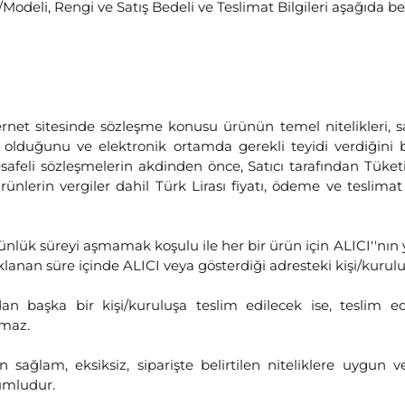
Modeli, Rengi ve Satış Bedeli ve Teslimat Bilgileri aşağıda belir
et sitesinde sözleşme konusu ürünün temel nitelikleri, sat
ibi olduğunu ve elektronik ortamda gerekli teyidi verdiğini
feli sözleşmelerin akdinden önce, Satıcı tarafından Tüketic
ürünlerin vergiler dahil Türk Lirası fiyatı, ödeme ve teslimat
nlük süreyi aşmamak koşulu ile her bir ürün için ALICI''nın y
ıklanan süre içinde ALICI veya gösterdiği adresteki kişi/kuruluş
n başka bir kişi/kuruluşa teslim edilecek ise, teslim ed
maz.
sağlam, eksiksiz, siparişte belirtilen niteliklere uygun v
rumludur.