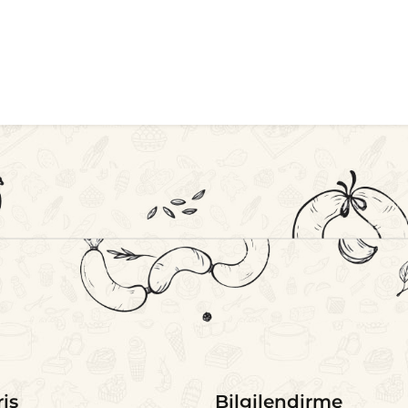
riş
Bilgilendirme