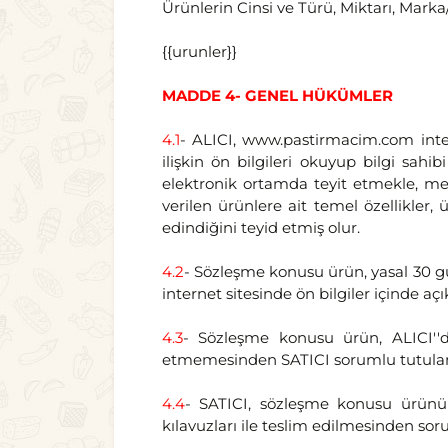
Ürünlerin Cinsi ve Türü, Miktarı, Marka/
{{urunler}}
MADDE 4- GENEL HÜKÜMLER
4.1
- ALICI, www.pastirmacim.com intern
ilişkin ön bilgileri okuyup bilgi sah
elektronik ortamda teyit etmekle, mesa
verilen ürünlere ait temel özellikler, 
edindiğini teyid etmiş olur.
4.2
- Sözleşme konusu ürün, yasal 30 gü
internet sitesinde ön bilgiler içinde aç
4.3
- Sözleşme konusu ürün, ALICI''da
etmemesinden SATICI sorumlu tutula
4.4
- SATICI, sözleşme konusu ürünün 
kılavuzları ile teslim edilmesinden so