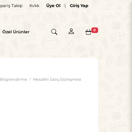
ipariş Takip
Kvkk
Üye Ol
|
Giriş Yap
×
0
Özel Ürünler
Bilgilendirme
/
Mesafeli Satış Sözleşmesi