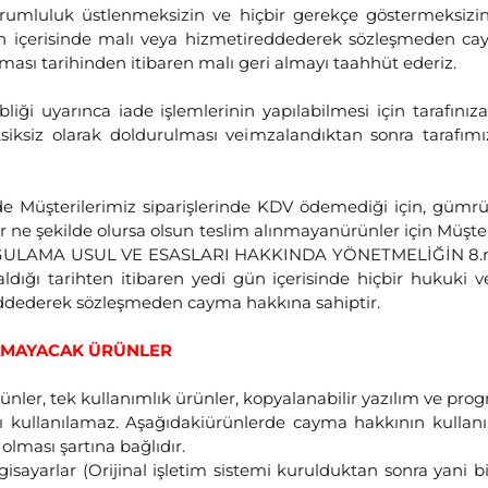
orumluluk üstlenmeksizin ve hiçbir gerekçe göstermeksizi
gün içerisinde malı veya hizmetireddederek sözleşmeden 
aşması tarihinden itibaren malı geri almayı taahhüt ederiz.
ebliği uyarınca iade işlemlerinin yapılabilmesi için taraf
siksiz olarak doldurulması veimzalandıktan sonra tarafımı
e Müşterilerimiz siparişlerinde KDV ödemediği için, gümrü
e şekilde olursa olsun teslim alınmayanürünler için Müşte
AMA USUL VE ESASLARI HAKKINDA YÖNETMELİĞİN 8.madde
 aldığı tarihten itibaren yedi gün içerisinde hiçbir hukuki
eddederek sözleşmeden cayma hakkına sahiptir.
LAMAYACAK ÜRÜNLER
rünler, tek kullanımlık ürünler, kopyalanabilir yazılım ve pro
ı kullanılamaz. Aşağıdakiürünlerde cayma hakkının kullan
ması şartına bağlıdır.
lgisayarlar (Orijinal işletim sistemi kurulduktan sonra yani 