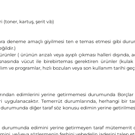
 (toner, kartuş, şerit v.b)
onra deneme amaçlı giyilmesi ten e temas etmesi gibi duruml
ildir.)
ürünler ( ürünün arızalı veya ayıplı çıkması halleri dışında, 
nasında vücut ile birebirtemas gerektiren ürünler (kulak i
zılım ve programlar, hızlı bozulan veya son kullanım tarihi 
arından edimlerini yerine getirmemesi durumunda Borçla
ygulanacaktır. Temerrüt durumlarında, herhangi bir taraf
durumunda diğer taraf söz konusu edimin yerine getirilmesi
si durumunda edimini yerine getirmeyen taraf mütemerrit 
limini, ve/veya sözleşmenin feshini vebedelin iadesini talep e