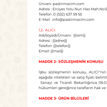
Ünvanı :pastirmacim.com
Adresi : Erciyes Yolu Nuri Has Mah.No:
Telefon :0 (532) 637 59 55
E-Mail :info@pastirmacim.com
1.2- ALICI:
Adı/soyadı/Ünvanı: {{isim}}
Adresi : {{adres}}
Telefon: {{telefon}}
Email: {{mail}}
MADDE 2- SÖZLEŞMENİN KONUSU
İşbu sözleşmenin konusu, ALICI''nın
aşağıda nitelikleri ve satış fiyatı beli
Sanayi ve Ticaret Bakanlığınca 06.0
hükümleri gereğince tarafların hak ve
MADDE 3- ÜRÜN BİLGİLERİ