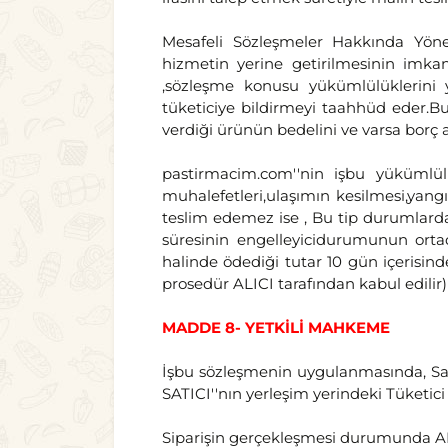
Mesafeli Sözleşmeler Hakkında Yöne
hizmetin yerine getirilmesinin imkan
,sözleşme konusu yükümlülüklerini
tüketiciye bildirmeyi taahhüd eder.B
verdiği ürünün bedelini ve varsa borç 
pastirmacim.com''nin işbu yükümlül
muhalefetleri,ulaşımın kesilmesi,yang
teslim edemez ise , Bu tip durumlarda 
süresinin engelleyicidurumunun ortad
halinde ödediği tutar 10 gün içerisinde 
prosedür ALICI tarafından kabul edilir)
MADDE 8- YETKİLİ MAHKEME
İşbu sözleşmenin uygulanmasında, Sana
SATICI''nın yerleşim yerindeki Tüketici
Siparişin gerçekleşmesi durumunda ALI