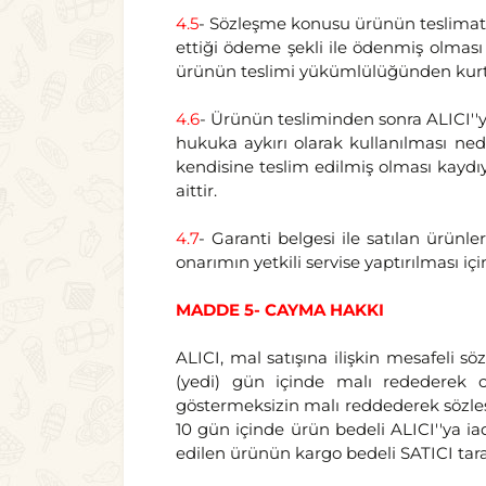
4.5
- Sözleşme konusu ürünün teslimatı i
ettiği ödeme şekli ile ödenmiş olması 
ürünün teslimi yükümlülüğünden kurtu
4.6
- Ürünün tesliminden sonra ALICI''y
hukuka aykırı olarak kullanılması ned
kendisine teslim edilmiş olması kaydıy
aittir.
4.7
- Garanti belgesi ile satılan ürünle
onarımın yetkili servise yaptırılması iç
MADDE 5- CAYMA HAKKI
ALICI, mal satışına ilişkin mesafeli s
(yedi) gün içinde malı redederek c
göstermeksizin malı reddederek sözleşm
10 gün içinde ürün bedeli ALICI''ya i
edilen ürünün kargo bedeli SATICI tara