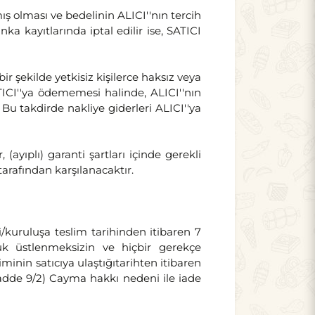
ş olması ve bedelinin ALICI''nın tercih
a kayıtlarında iptal edilir ise, SATICI
 şekilde yetkisiz kişilerce haksız veya
TICI''ya ödememesi halinde, ALICI''nın
Bu takdirde nakliye giderleri ALICI''ya
(ayıplı) garanti şartları içinde gerekli
tarafından karşılanacaktır.
i/kuruluşa teslim tarihinden itibaren 7
uk üstlenmeksizin ve hiçbir gerekçe
inin satıcıya ulaştığıtarihten itibaren
madde 9/2) Cayma hakkı nedeni ile iade