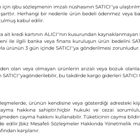
çin işbu sözleşmenin imzalı nüshasının SATICI''ya ulaştırılmı
şarttır. Herhangi bir nedenle ürün bedeli ödenmez veya bank
lmuş kabul edilir.
a ait kredi kartının ALICI''nın kusurundan kaynaklanmayan bir
eni ile ilgili banka veya finans kuruluşun ürün bedelini SA
la ürünün 3 gün içinde SATICI''ya gönderilmesi zorunludur. 
rden olan veya olmayan ürünlerin arızalı veya bozuk olanlar, 
in SATICI''yagönderilebilir, bu takdirde kargo giderleri SATICI 
özleşmelerde, ürünün kendisine veya gösterdiği adresteki kiş
ayma hakkına sahiptir.hiçbir hukuki ve cezai sorumlul
eden cayma hakkını kullanabilir. Tüketicinin cayma bildirim
ade edilir.(bkz Mesafeli Sözleşmeler Hakkında Yönetmelik 
fından karşılanır.