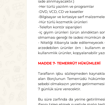
iade alınmayacaktır.)
-Her türlü yazılım ve programlar
-DVD, VCD, CD ve kasetler
-Bilgisayar ve kırtasiye sarf malzemeleri
-Hür türlü kozmetik ürünleri
-Telefon kontör siparişleri
-iç giyim ürünleri (ürün alındıktan s
olmaması gereği ile iadesi mümkün değ
- Niteliği itibarıyla iade edilemeyecek 
arzedebilen ürünler örn : kullanım es
kullanımlık ürünler, kopyalanabilir ya
MADDE 7- TEMERRÜT HÜKÜMLERİ
Tarafların işbu sözleşmeden kaynakl
alan Borçlunun Temerrüdü hükümleri u
sebebi olmaksızın yerine getirmemesi 
7 günlük süre verecektir.
Bu süre zarfında da yerine getirilme
ifasını talep etmek suretiyle malın tes