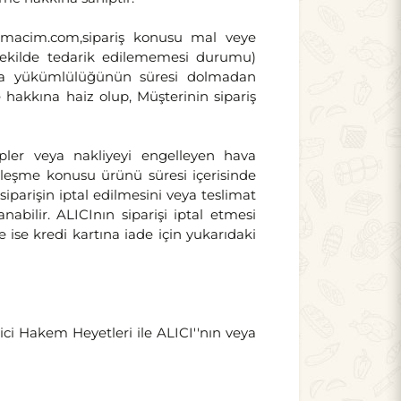
irmacim.com,sipariş konusu mal veye
r şekilde tedarik edilememesi durumu)
ifa yükümlülüğünün süresi dolmadan
hakkına haiz olup, Müşterinin sipariş
pler veya nakliyeyi engelleyen hava
özleşme konusu ürünü süresi içerisinde
iparişin iptal edilmesini veya teslimat
bilir. ALICInın siparişi iptal etmesi
de ise kredi kartına iade için yukarıdaki
ci Hakem Heyetleri ile ALICI''nın veya