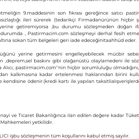
tmeliğin 9.maddesinin son fıkrası gereğince satıcı past
sızlaştığı ileri sürerek (tedarikçi Firmadanürünün hiçbi
 yerine getiremiyorsa ,bu durumu sözleşmeden doğan 
udurumda , Pastirmacim.com sözleşmeyi derhal fesih etme 
altına sokan tüm belgeleri geri iade edeceğinitaahhüd eder.
üğünü yerine getirmesini engelleyebilecek mücbir sebe
ın ,deprem,sel baskını gibi olağanüstü olaylarnedeni ile s
Alıcı, pastirmacim.com''nin hiçbir sorumluluğu olmadığını,s
an kalkmasına kadar ertelenmesi haklarından birini kullana
kendisine ödenir.(kredi kartı ile yapılan taksitlialışverişler
yi ve Ticaret Bakanlığınca ilan edilen değere kadar Tüketi
 Mahkemeleri yetkilidir.
CI işbu sözleşmenin tüm koşullarını kabul etmiş sayılır.