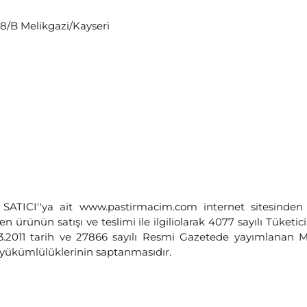
58/B Melikgazi/Kayseri
 SATICI''ya ait www.pastirmacim.com internet sitesinden e
rtilen ürünün satışı ve teslimi ile ilgiliolarak 4077 sayılı Tü
3.2011 tarih ve 27866 sayılı Resmi Gazetede yayımlanan M
 yükümlülüklerinin saptanmasıdır.