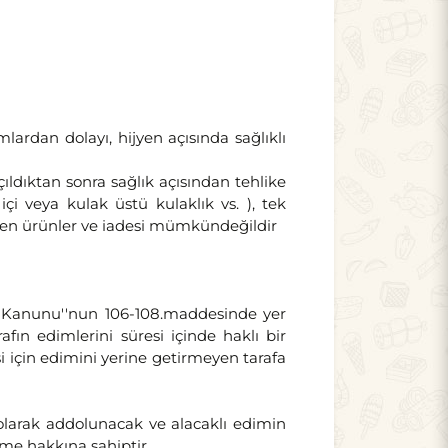
ardan dolayı, hijyen açısında sağlıklı
açıldıktan sonra sağlık açısından tehlike
çi veya kulak üstü kulaklık vs. ), tek
geçen ürünler ve iadesi mümkündeğildir
r Kanunu''nun 106-108.maddesinde yer
ın edimlerini süresi içinde haklı bir
 için edimini yerine getirmeyen tarafa
olarak addolunacak ve alacaklı edimin
tme hakkına sahiptir.