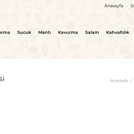
Anasayfa
S
tırma
Sucuk
Mantı
Kavurma
Salam
Kahvaltılık
si
Anasayfa
/