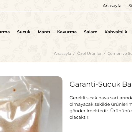
Anasayfa
S
tırma
Sucuk
Mantı
Kavurma
Salam
Kahvaltılık
Anasayfa
/
Özel Ürünler
/
Çemen ve Su
Garanti-Sucuk Ba
Gerekli sıcak hava sartları
olmayacak sekilde ürünlerim
gönderilmektedir. Ürününüz 
olacaktır.