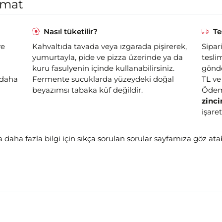
imat
Nasıl tüketilir?
Te
ve
Kahvaltıda tavada veya ızgarada pişirerek,
Sipar
yumurtayla, pide ve pizza üzerinde ya da
tesli
kuru fasulyenin içinde kullanabilirsiniz.
gönde
 daha
Fermente sucuklarda yüzeydeki doğal
TL ve
beyazımsı tabaka küf değildir.
Ödem
zinc
işaret
 daha fazla bilgi için
sıkça sorulan sorular
sayfamıza göz atabi