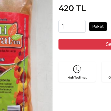
420 TL
Paket
Hızlı
Teslimat
Ö