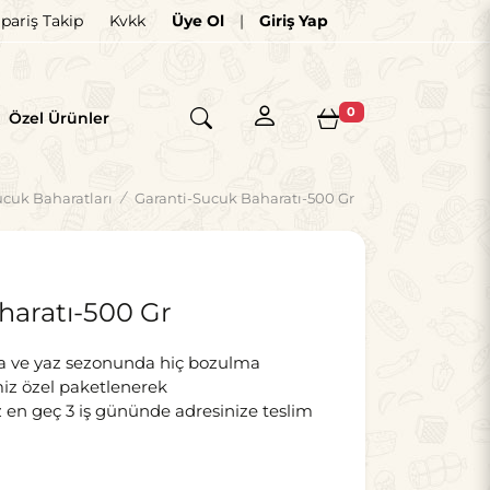
ipariş Takip
Kvkk
Üye Ol
|
Giriş Yap
×
0
Özel Ürünler
cuk Baharatları
/
Garanti-Sucuk Baharatı-500 Gr
haratı-500 Gr
nda ve yaz sezonunda hiç bozulma
iz özel paketlenerek
en geç 3 iş gününde adresinize teslim