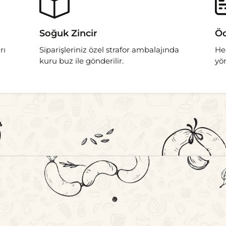
Soğuk Zincir
Öd
rı
Siparişleriniz özel strafor ambalajında
He
kuru buz ile gönderilir.
yö