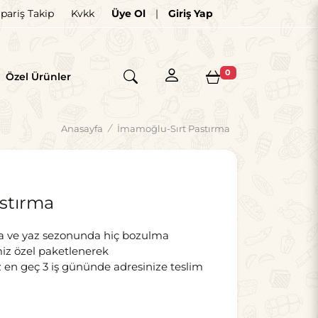
ipariş Takip
Kvkk
Üye Ol
|
Giriş Yap
×
0
Özel Ürünler
Anasayfa
/
İmamoğlu-Sırt Pastırma
stırma
nda ve yaz sezonunda hiç bozulma
iz özel paketlenerek
en geç 3 iş gününde adresinize teslim