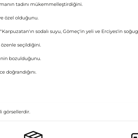
rmanın tadını mükemmelleştirdiğini.
ye özel olduğunu.
"Karpuzatan'ın sodalı suyu, Gömeç'in yeli ve Erciyes'in soğu
özenle seçildiğini.
tinin bozulduğunu.
nce doğrandığını.
i görsellerdir.