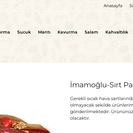
Anasayfa
S
tırma
Sucuk
Mantı
Kavurma
Salam
Kahvaltılık
İmamoğlu-Sırt Pa
Gerekli sıcak hava sartları
olmayacak sekilde ürünlerim
gönderilmektedir. Ürününüz 
olacaktır.