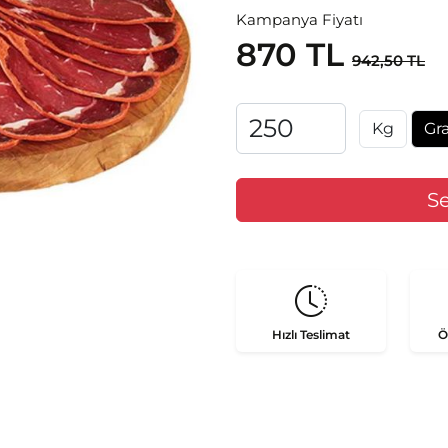
Kampanya Fiyatı
870 TL
942,50 TL
Kg
Gr
Hızlı
Teslimat
Ö